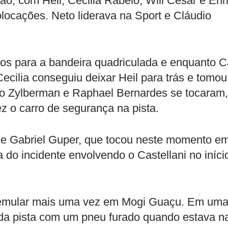
o, com Heil, Cecilia Rabelo, Will Cesar e Enr
locações. Neto liderava na Sport e Cláudio
os para a bandeira quadriculada e enquanto C
ecilia conseguiu deixar Heil para trás e tomou
do Zylberman e Raphael Bernardes se tocaram,
 o carro de segurança na pista.
que Gabriel Guper, que tocou neste momento e
a do incidente envolvendo o Castellani no iníci
remular mais uma vez em Mogi Guaçu. Em um
 da pista com um pneu furado quando estava n