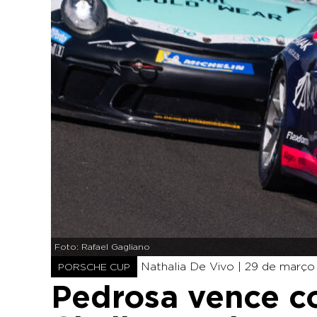
Foto: Rafael Gagliano
Nathalia De Vivo |
29 de março 
PORSCHE CUP
Pedrosa vence co