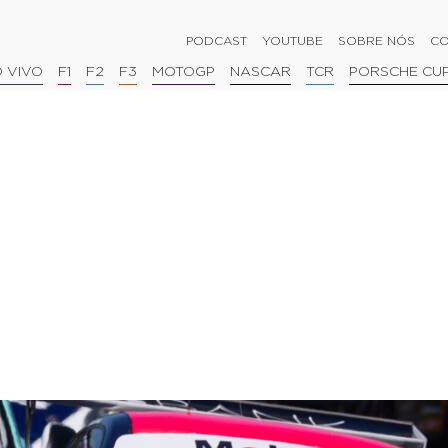
PODCAST
YOUTUBE
SOBRE NÓS
CO
 VIVO
F1
F2
F3
MOTOGP
NASCAR
TCR
PORSCHE CU