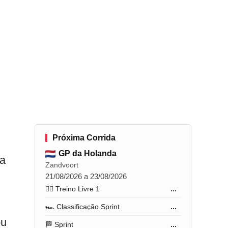
Próxima Corrida
GP da Holanda
da
Zandvoort
21/08/2026 a 23/08/2026
🏋️‍♂️ Treino Livre 1
...
🏎️ Classificação Sprint
...
ou
🏁 Sprint
...