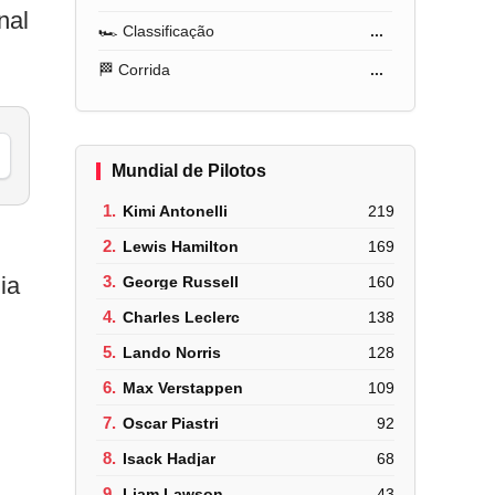
nal
🏎️ Classificação
...
🏁 Corrida
...
Mundial de Pilotos
1.
Kimi Antonelli
219
2.
Lewis Hamilton
169
ia
3.
George Russell
160
4.
Charles Leclerc
138
5.
Lando Norris
128
6.
Max Verstappen
109
7.
Oscar Piastri
92
8.
Isack Hadjar
68
9.
Liam Lawson
43