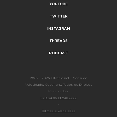
YOUTUBE
TWITTER
INSTAGRAM
THREADS
PODCAST
2002 - 2026 F1Mania.net - Mania de
Velocidade. Copyright. Todos os Direitos
Reservados.
Política de Privacidade
-
Termos e Condições