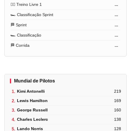
🏋️‍♂️ Treino Livre 1
...
🏎️ Classificação Sprint
...
🏁 Sprint
...
🏎️ Classificação
...
🏁 Corrida
...
Mundial de Pilotos
1.
Kimi Antonelli
219
2.
Lewis Hamilton
169
3.
George Russell
160
4.
Charles Leclerc
138
5.
Lando Norris
128