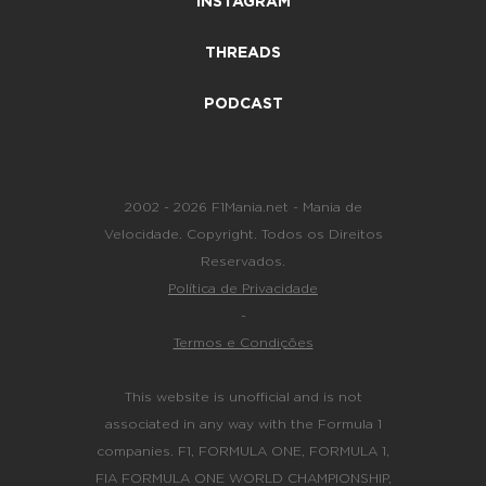
INSTAGRAM
THREADS
PODCAST
2002 - 2026 F1Mania.net - Mania de
Velocidade. Copyright. Todos os Direitos
Reservados.
Política de Privacidade
-
Termos e Condições
This website is unofficial and is not
associated in any way with the Formula 1
companies. F1, FORMULA ONE, FORMULA 1,
FIA FORMULA ONE WORLD CHAMPIONSHIP,