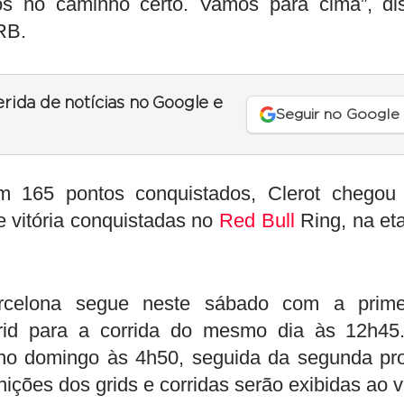
s no caminho certo. Vamos para cima”, di
RB.
erida de notícias no Google e
Seguir no Google
 165 pontos conquistados, Clerot chegou
 vitória conquistadas no
Red Bull
Ring, na et
elona segue neste sábado com a prime
 grid para a corrida do mesmo dia às 12h45
a no domingo às 4h50, seguida da segunda pr
inições dos grids e corridas serão exibidas ao v