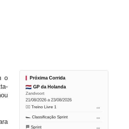
m o
Próxima Corrida
ta-
GP da Holanda
Zandvoort
hou
21/08/2026 a 23/08/2026
🏋️‍♂️ Treino Livre 1
...
🏎️ Classificação Sprint
...
ara
🏁 Sprint
...