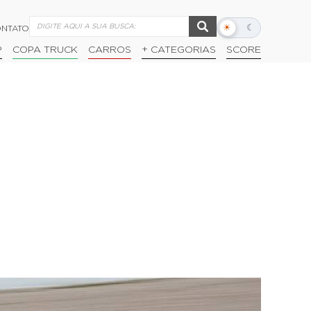
☀
☾
NTATO
Alternar
modo
P
COPA TRUCK
CARROS
+ CATEGORIAS
SCORE
escuro