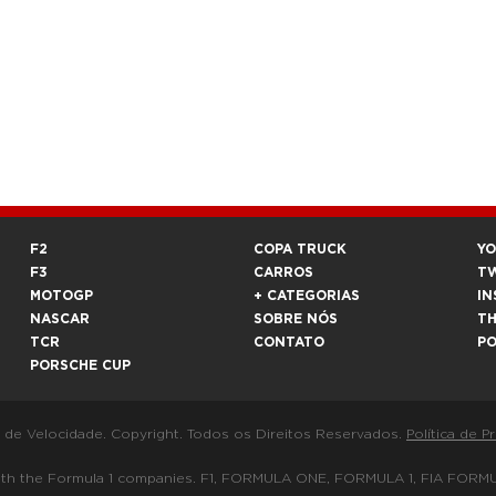
F2
COPA TRUCK
Y
F3
CARROS
T
MOTOGP
+ CATEGORIAS
IN
NASCAR
SOBRE NÓS
T
TCR
CONTATO
P
PORSCHE CUP
a de Velocidade. Copyright. Todos os Direitos Reservados.
Política de P
 way with the Formula 1 companies. F1, FORMULA ONE, FORMULA 1, FIA 