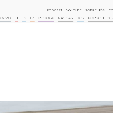
PODCAST
YOUTUBE
SOBRE NÓS
CO
 VIVO
F1
F2
F3
MOTOGP
NASCAR
TCR
PORSCHE CU