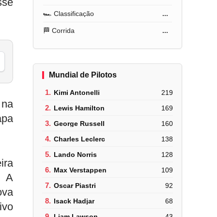
sse
🏎️ Classificação
...
🏁 Corrida
...
Mundial de Pilotos
1.
Kimi Antonelli
219
 na
2.
Lewis Hamilton
169
apa
3.
George Russell
160
4.
Charles Leclerc
138
5.
Lando Norris
128
ira
6.
Max Verstappen
109
. A
7.
Oscar Piastri
92
ova
8.
Isack Hadjar
68
ivo
9.
Liam Lawson
43