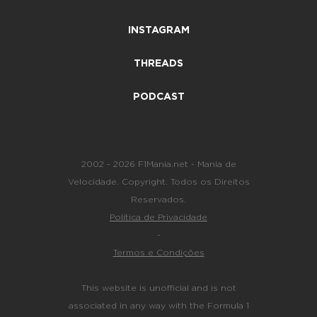
INSTAGRAM
THREADS
PODCAST
2002 - 2026 F1Mania.net - Mania de
Velocidade. Copyright. Todos os Direitos
Reservados.
Política de Privacidade
-
Termos e Condições
This website is unofficial and is not
associated in any way with the Formula 1