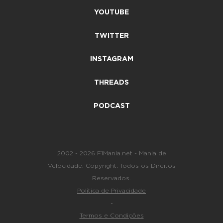
YOUTUBE
TWITTER
INSTAGRAM
THREADS
PODCAST
2002 - 2026 F1Mania.net - Mania de
Velocidade. Copyright. Todos os Direitos
Reservados.
Política de Privacidade
-
Termos e Condições