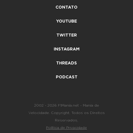
CONTATO
YOUTUBE
TWITTER
INSTAGRAM
THREADS
PODCAST
2002 - 2026 F1Mania.net - Mania de
Velocidade. Copyright. Todos os Direitos
Reservados.
Política de Privacidade