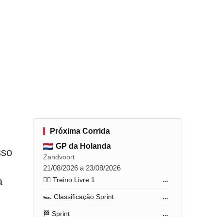
Próxima Corrida
GP da Holanda
sso
Zandvoort
21/08/2026 a 23/08/2026
a
🏋️‍♂️ Treino Livre 1
...
🏎️ Classificação Sprint
...
🏁 Sprint
...