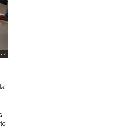
tos
da:
s
to