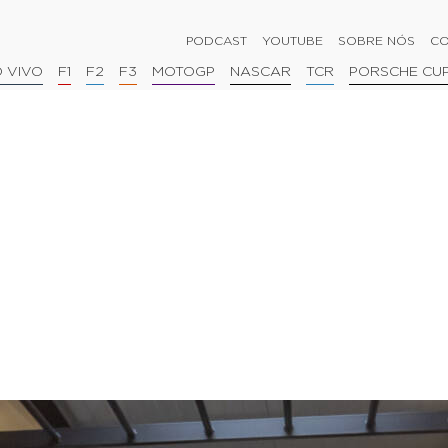
PODCAST
YOUTUBE
SOBRE NÓS
CO
 VIVO
F1
F2
F3
MOTOGP
NASCAR
TCR
PORSCHE CU