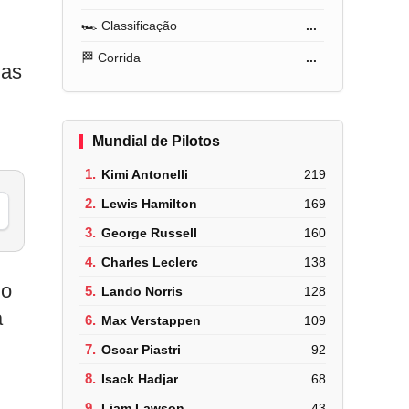
🏎️ Classificação
...
🏁 Corrida
...
ias
Mundial de Pilotos
1.
Kimi Antonelli
219
2.
Lewis Hamilton
169
3.
George Russell
160
4.
Charles Leclerc
138
do
5.
Lando Norris
128
a
6.
Max Verstappen
109
7.
Oscar Piastri
92
8.
Isack Hadjar
68
9.
Liam Lawson
43