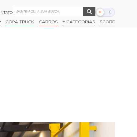
☀
☾
NTATO
Alternar
modo
P
COPA TRUCK
CARROS
+ CATEGORIAS
SCORE
escuro