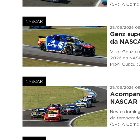
(SP). A Corrid
NASCAR
28/06/2026 0
Genz supe
da NASCAR
Vitor Genz co
2026 da NASC
Mogi Guaçu (S
NASCAR
28/06/2026 0
Acompanh
NASCAR B
Neste domingo
da temporada
(SP). A Corrid