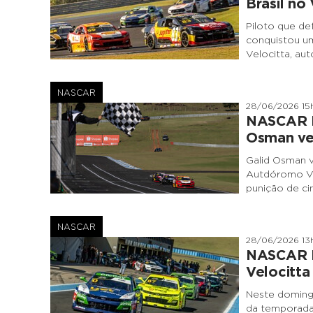
Brasil no 
Piloto que de
conquistou u
Velocitta, au
NASCAR
28/06/2026 15
NASCAR Br
Osman ve
Galid Osman v
Autdóromo Ve
punição de c
NASCAR
28/06/2026 13
NASCAR B
Velocitta
Neste domingo
da temporada