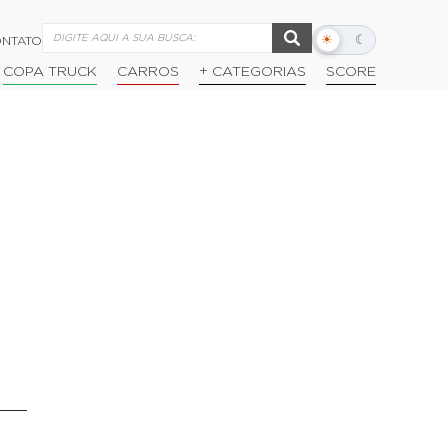
☀
☾
NTATO
Alternar
modo
COPA TRUCK
CARROS
+ CATEGORIAS
SCORE
escuro