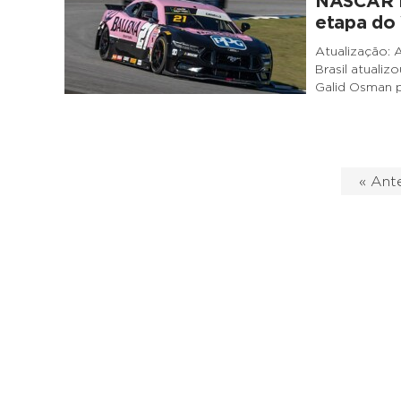
NASCAR Br
etapa do 
Atualização: 
Brasil atualiz
Galid Osman p
« Ante