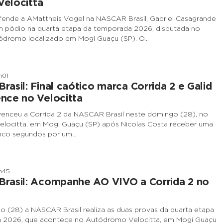
Velocitta
fende a AMattheis Vogel na NASCAR Brasil, Gabriel Casagrande
m pódio na quarta etapa da temporada 2026, disputada no
tódromo localizado em Mogi Guaçu (SP). O…
h01
asil: Final caótico marca Corrida 2 e Galid
nce no Velocitta
enceu a Corrida 2 da NASCAR Brasil neste domingo (28), no
locitta, em Mogi Guaçu (SP) após Nicolas Costa receber uma
inco segundos por um…
h45
rasil: Acompanhe AO VIVO a Corrida 2 no
 (28) a NASCAR Brasil realiza as duas provas da quarta etapa
 2026, que acontece no Autódromo Velocitta, em Mogi Guaçu