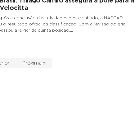
asil: Thiago Camilo assegura a pole para a
Velocitta
Após a conclusão das atividades deste sábado, a NASCAR
ou o resultado oficial da classificação. Com a revisão do grid,
assou a largar da quinta posição,…
rior
Próxima »