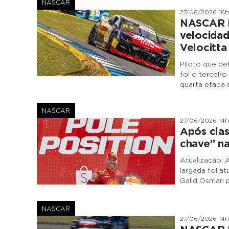
NASCAR
27/06/2026 16
NASCAR Br
velocidad
Velocitta
Piloto que de
foi o terceiro
quarta etapa
NASCAR
27/06/2026 14
Após clas
chave” n
Atualização: 
largada foi a
Galid Osman p
NASCAR
27/06/2026 14