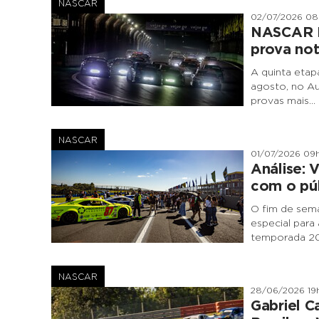
NASCAR
02/07/2026 0
NASCAR Br
prova not
A quinta etap
agosto, no Au
provas mais…
NASCAR
01/07/2026 09
Análise: 
com o pú
O fim de sem
especial para
temporada 20
NASCAR
28/06/2026 19
Gabriel 