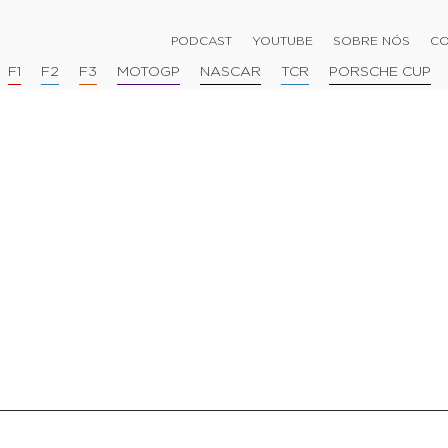
PODCAST
YOUTUBE
SOBRE NÓS
CO
F1
F2
F3
MOTOGP
NASCAR
TCR
PORSCHE CUP