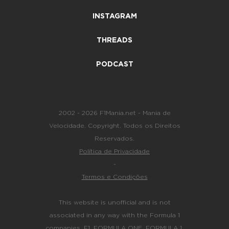
INSTAGRAM
THREADS
PODCAST
2002 - 2026 F1Mania.net - Mania de
Velocidade. Copyright. Todos os Direitos
Reservados.
Política de Privacidade
-
Termos e Condições
This website is unofficial and is not
associated in any way with the Formula 1
companies. F1, FORMULA ONE, FORMULA 1,