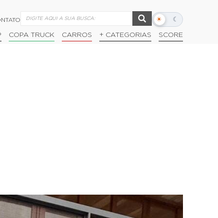
☀
☾
NTATO
Alternar
modo
P
COPA TRUCK
CARROS
+ CATEGORIAS
SCORE
escuro