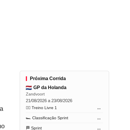
Próxima Corrida
GP da Holanda
Zandvoort
21/08/2026 a 23/08/2026
ia
🏋️‍♂️ Treino Livre 1
...
🏎️ Classificação Sprint
...
mo
🏁 Sprint
...