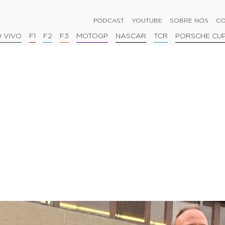
PODCAST
YOUTUBE
SOBRE NÓS
CO
 VIVO
F1
F2
F3
MOTOGP
NASCAR
TCR
PORSCHE CU