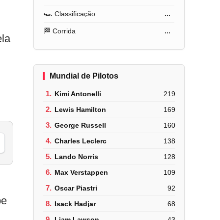
🏎️ Classificação
...
🏁 Corrida
...
ela
Mundial de Pilotos
1.
Kimi Antonelli
219
2.
Lewis Hamilton
169
3.
George Russell
160
4.
Charles Leclerc
138
5.
Lando Norris
128
6.
Max Verstappen
109
7.
Oscar Piastri
92
pe
8.
Isack Hadjar
68
9.
Liam Lawson
43