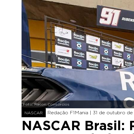
Foto: Racon Consórcios
Redação F1Mania |
31 de outubro de
NASCAR
NASCAR Brasil: R