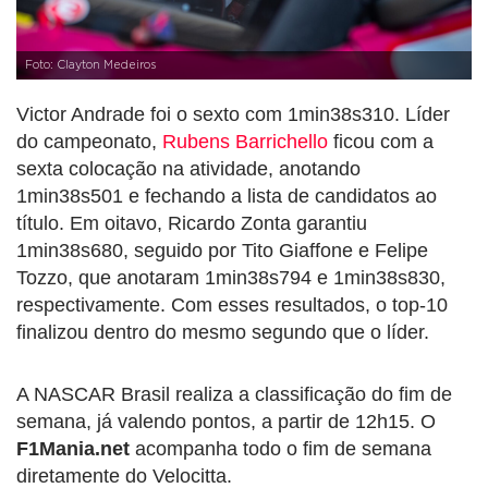
Foto: Clayton Medeiros
Victor Andrade foi o sexto com 1min38s310. Líder
do campeonato,
Rubens Barrichello
ficou com a
sexta colocação na atividade, anotando
1min38s501 e fechando a lista de candidatos ao
título. Em oitavo, Ricardo Zonta garantiu
1min38s680, seguido por Tito Giaffone e Felipe
Tozzo, que anotaram 1min38s794 e 1min38s830,
respectivamente. Com esses resultados, o top-10
finalizou dentro do mesmo segundo que o líder.
A NASCAR Brasil realiza a classificação do fim de
semana, já valendo pontos, a partir de 12h15. O
F1Mania.net
acompanha todo o fim de semana
diretamente do Velocitta.