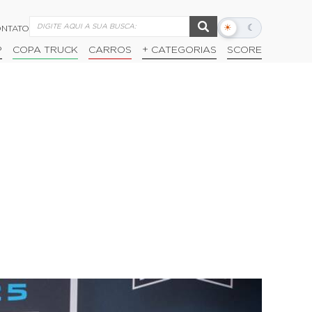
☀
☾
NTATO
Alternar
modo
P
COPA TRUCK
CARROS
+ CATEGORIAS
SCORE
escuro