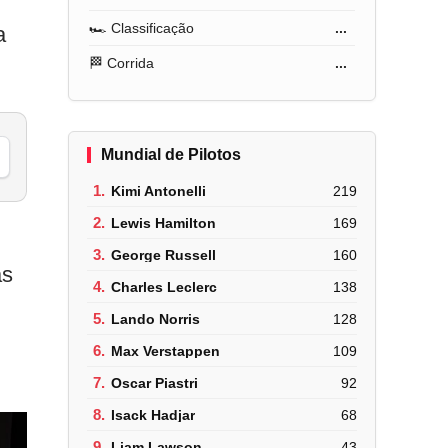
🏎️ Classificação
...
a
🏁 Corrida
...
Mundial de Pilotos
1.
Kimi Antonelli
219
2.
Lewis Hamilton
169
3.
George Russell
160
às
4.
Charles Leclerc
138
5.
Lando Norris
128
6.
Max Verstappen
109
7.
Oscar Piastri
92
8.
Isack Hadjar
68
9.
Liam Lawson
43