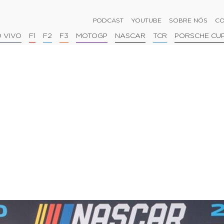
PODCAST
YOUTUBE
SOBRE NÓS
CO
 VIVO
F1
F2
F3
MOTOGP
NASCAR
TCR
PORSCHE CU