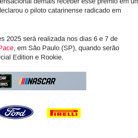
sensacional demais receber esse prêmio em u
declarou o piloto catarinense radicado em
s 2025 será realizada nos dias 6 e 7 de
 Pace
, em São Paulo (SP), quando serão
ial Edition e Rookie.