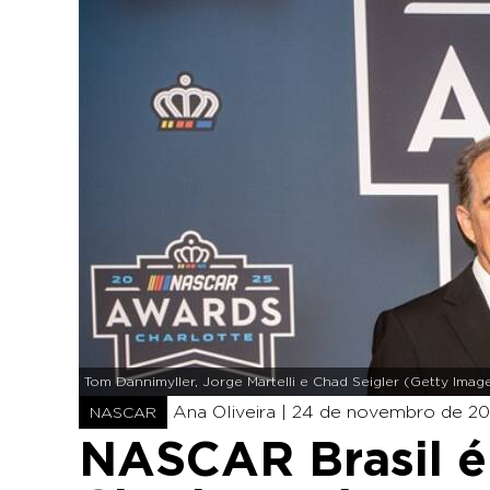
Tom Dannimyller, Jorge Martelli e Chad Seigler (Getty Im
Ana Oliveira |
24 de novembro de 20
NASCAR
NASCAR Brasil é