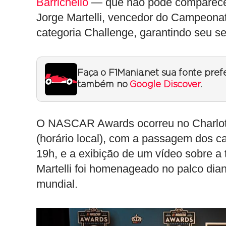
Barrichello
— que não pôde comparecer 
Jorge Martelli, vencedor do Campeona
categoria Challenge, garantindo seu se
Faça o F1Mania.net sua fonte pref
também no
Google Discover
.
O NASCAR Awards ocorreu no Charlot
(horário local), com a passagem dos c
19h, e a exibição de um vídeo sobre 
Martelli foi homenageado no palco dian
mundial.