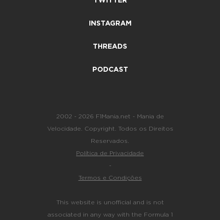
TWITTER
INSTAGRAM
THREADS
PODCAST
2002 - 2026 F1Mania.net - Mania de
Velocidade. Copyright. Todos os Direitos
Reservados.
Política de Privacidade
-
Termos e Condições
This website is unofficial and is not
associated in any way with the Formula 1