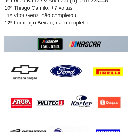
9º Felipe Bartz / V Andrade (R), 21m22s446
10º Thiago Camilo, +7 voltas
11º Vitor Genz, não completou
12º Lourenço Beirão, não completou