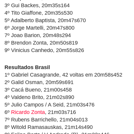
3º Gui Backes, 20m35s164
4º Tito Giaffone, 20m35s530
5º Adalberto Baptista, 20m47s670
6º Jorge Martelli, 20m47s800
7º Joao Barion, 20m48s294
8º Brendon Zonta, 20m50s819
9º Vinicius Canhedo, 20m55s826
Resultados Brasil
1º Gabriel Casagrande, 42 voltas em 20m58s452
2º Galid Osman, 20m59s691
3º Cacá Bueno, 21m00s458
4º Valdeno Brito, 21m02s890
5º Julio Campos / A Seid, 21m03s476
6º
Ricardo Zonta
, 21m03s716
7º Rubens Barrichello, 21m04s013
8º Witold Ramasauskas, 21m14s490