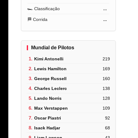
🏎️ Classificação
...
🏁 Corrida
...
Mundial de Pilotos
1.
Kimi Antonelli
219
2.
Lewis Hamilton
169
3.
George Russell
160
4.
Charles Leclerc
138
5.
Lando Norris
128
6.
Max Verstappen
109
7.
Oscar Piastri
92
8.
Isack Hadjar
68
9.
Liam Lawson
43