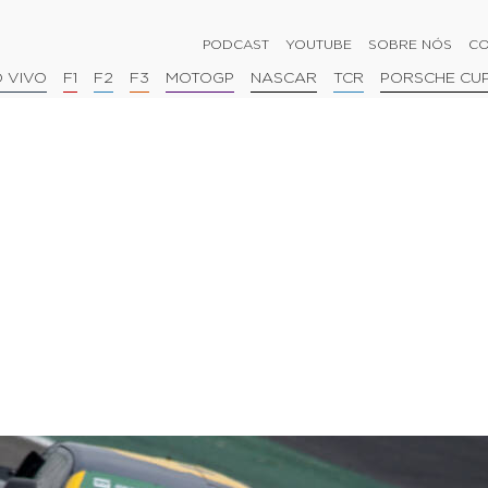
PODCAST
YOUTUBE
SOBRE NÓS
CO
 VIVO
F1
F2
F3
MOTOGP
NASCAR
TCR
PORSCHE CU