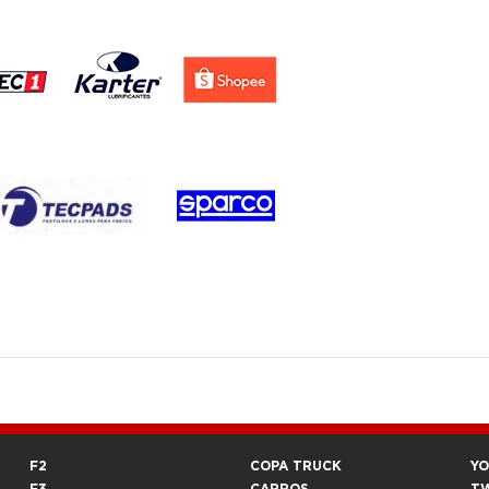
F2
COPA TRUCK
Y
F3
CARROS
T