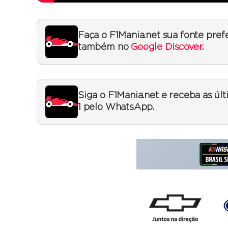
Faça o F1Mania.net sua fonte pref
também no
Google Discover
.
Siga o F1Mania.net e receba as úl
1 pelo WhatsApp.