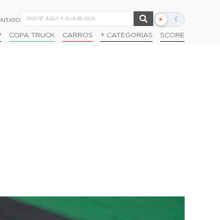
☀
☾
NTATO
Alternar
modo
P
COPA TRUCK
CARROS
+ CATEGORIAS
SCORE
escuro