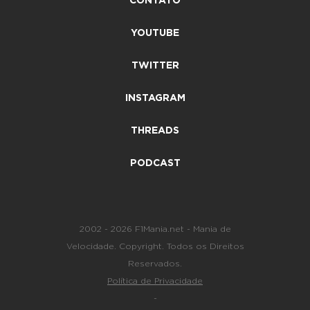
CONTATO
YOUTUBE
TWITTER
INSTAGRAM
THREADS
PODCAST
2002 - 2026 F1Mania.net - Mania de
Velocidade. Copyright. Todos os Direitos
Reservados.
Política de Privacidade
-