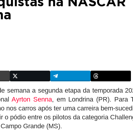
quistas na NASCAR
na
 de semana a segunda etapa da temporada 20
onal
Ayrton Senna
, em Londrina (PR). Para T
ano nos carros após ter uma carreira bem-suced
ir o pódio entre os pilotos da categoria Challen
m Campo Grande (MS).