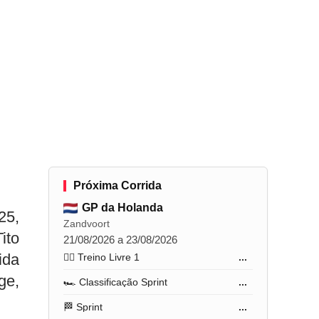
Próxima Corrida
GP da Holanda
25,
Zandvoort
ito
21/08/2026 a 23/08/2026
ida
🏋️‍♂️ Treino Livre 1
...
ge,
🏎️ Classificação Sprint
...
🏁 Sprint
...