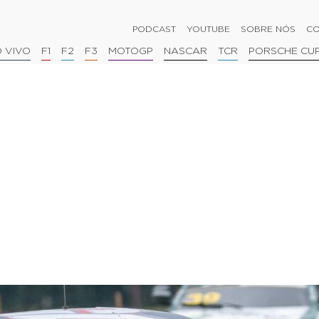
PODCAST
YOUTUBE
SOBRE NÓS
CO
 VIVO
F1
F2
F3
MOTOGP
NASCAR
TCR
PORSCHE CU