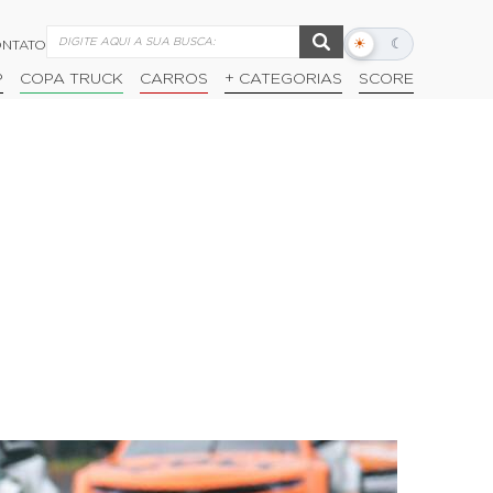
☀
☾
NTATO
Alternar
modo
P
COPA TRUCK
CARROS
+ CATEGORIAS
SCORE
escuro