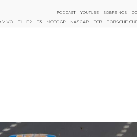
PODCAST
YOUTUBE
SOBRE NÓS
CO
 VIVO
F1
F2
F3
MOTOGP
NASCAR
TCR
PORSCHE CU