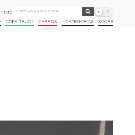
☀
☾
NTATO
Alternar
modo
P
COPA TRUCK
CARROS
+ CATEGORIAS
SCORE
escuro