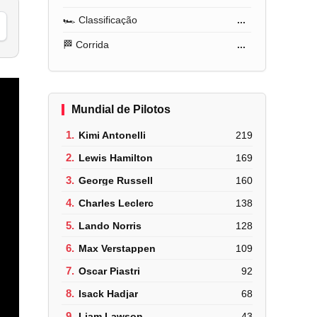
🏎️ Classificação
...
🏁 Corrida
...
Mundial de Pilotos
1.
Kimi Antonelli
219
2.
Lewis Hamilton
169
3.
George Russell
160
4.
Charles Leclerc
138
5.
Lando Norris
128
6.
Max Verstappen
109
7.
Oscar Piastri
92
8.
Isack Hadjar
68
9.
Liam Lawson
43