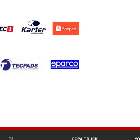
F2
COPA TRUCK
Y