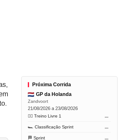
as,
Próxima Corrida
 em
GP da Holanda
Zandvoort
to.
21/08/2026 a 23/08/2026
🏋️‍♂️ Treino Livre 1
...
🏎️ Classificação Sprint
...
🏁 Sprint
...