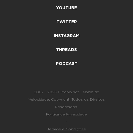
YOUTUBE
TWITTER
INSTAGRAM
THREADS
PODCAST
2002 - 2026 F1Mania.net - Mania de
Velocidade. Copyright. Todos os Direitos
Reservados.
Política de Privacidade
-
Termos e Condições