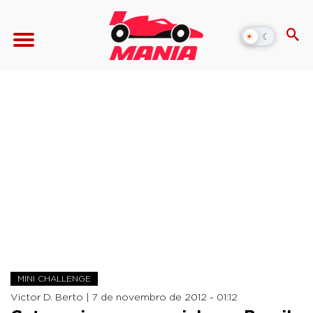
☀
☾
Alternar
modo
escuro
MINI CHALLENGE
Victor D. Berto |
7 de novembro de 2012 - 01:12