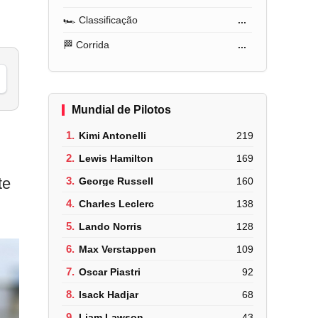
🏎️ Classificação
...
🏁 Corrida
...
Mundial de Pilotos
1.
Kimi Antonelli
219
2.
Lewis Hamilton
169
te
3.
George Russell
160
4.
Charles Leclerc
138
5.
Lando Norris
128
6.
Max Verstappen
109
7.
Oscar Piastri
92
8.
Isack Hadjar
68
9.
Liam Lawson
43