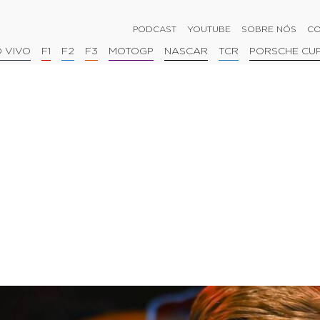
PODCAST
YOUTUBE
SOBRE NÓS
CO
 VIVO
F1
F2
F3
MOTOGP
NASCAR
TCR
PORSCHE CU