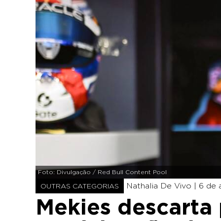
Foto: Divulgação / Red Bull Content Pool
Nathalia De Vivo |
6 de 
OUTRAS CATEGORIAS
Mekies descarta