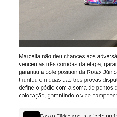
Marcella não deu chances aos adversári
venceu as três corridas da etapa, garan
garantiu a pole position da Rotax Júni
triunfou em duas das três provas dispu
define o pódio com a soma de pontos das
colocação, garantindo o vice-campeon
Faça o F1Mania.net sua fonte pref