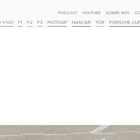
PODCAST
YOUTUBE
SOBRE NÓS
CO
 VIVO
F1
F2
F3
MOTOGP
NASCAR
TCR
PORSCHE CU