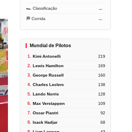
🏎️ Classificação
...
🏁 Corrida
...
Mundial de Pilotos
1.
Kimi Antonelli
219
2.
Lewis Hamilton
169
3.
George Russell
160
4.
Charles Leclerc
138
5.
Lando Norris
128
6.
Max Verstappen
109
7.
Oscar Piastri
92
8.
Isack Hadjar
68
9.
Liam Lawson
43