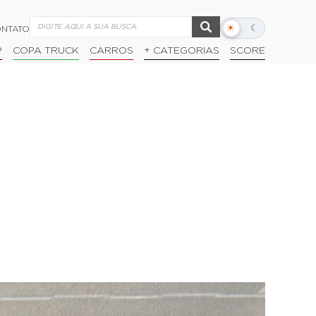
☀
☾
NTATO
Alternar
modo
P
COPA TRUCK
CARROS
+ CATEGORIAS
SCORE
escuro