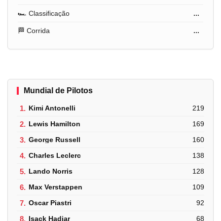
🏎️ Classificação
...
🏁 Corrida
...
Mundial de Pilotos
1.
Kimi Antonelli
219
2.
Lewis Hamilton
169
3.
George Russell
160
4.
Charles Leclerc
138
5.
Lando Norris
128
6.
Max Verstappen
109
7.
Oscar Piastri
92
8.
Isack Hadjar
68