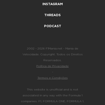
INSTAGRAM
THREADS
PODCAST
2002 - 2026 F1Mania.net - Mania de
Velocidade. Copyright. Todos os Direitos
Reservados.
Política de Privacidade
-
Termos e Condições
This website is unofficial and is not
associated in any way with the Formula 1
companies. F1, FORMULA ONE, FORMULA 1,