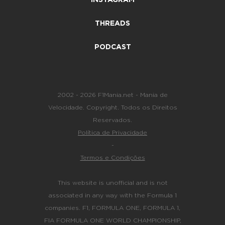
THREADS
PODCAST
2002 - 2026 F1Mania.net - Mania de
Velocidade. Copyright. Todos os Direitos
Reservados.
Política de Privacidade
-
Termos e Condições
This website is unofficial and is not
associated in any way with the Formula 1
companies. F1, FORMULA ONE, FORMULA 1,
FIA FORMULA ONE WORLD CHAMPIONSHIP,