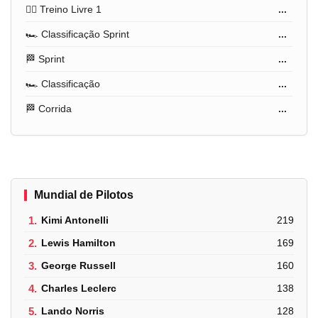
🏋️‍♂️ Treino Livre 1
...
🏎️ Classificação Sprint
...
🏁 Sprint
...
🏎️ Classificação
...
🏁 Corrida
...
Mundial de Pilotos
1.
Kimi Antonelli
219
2.
Lewis Hamilton
169
3.
George Russell
160
4.
Charles Leclerc
138
5.
Lando Norris
128