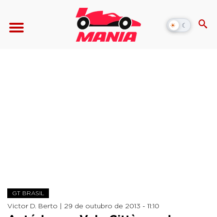
☀
☾
Alternar
modo
escuro
GT BRASIL
Victor D. Berto |
29 de outubro de 2013 - 11:10