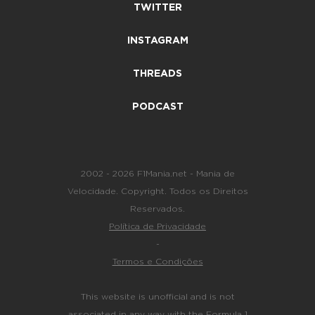
TWITTER
INSTAGRAM
THREADS
PODCAST
2002 - 2026 F1Mania.net - Mania de
Velocidade. Copyright. Todos os Direitos
Reservados.
Política de Privacidade
-
Termos e Condições
This website is unofficial and is not
associated in any way with the Formula 1