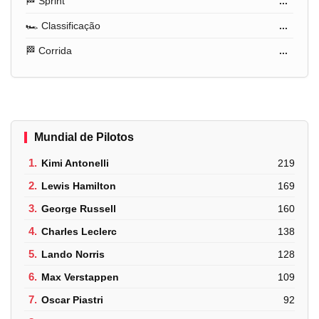
🏁 Sprint
...
🏎️ Classificação
...
🏁 Corrida
...
Mundial de Pilotos
1.
Kimi Antonelli
219
2.
Lewis Hamilton
169
3.
George Russell
160
4.
Charles Leclerc
138
5.
Lando Norris
128
6.
Max Verstappen
109
7.
Oscar Piastri
92