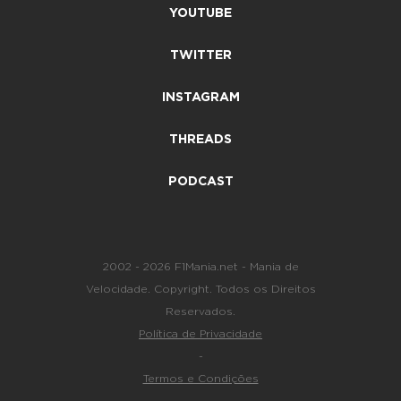
YOUTUBE
TWITTER
INSTAGRAM
THREADS
PODCAST
2002 - 2026 F1Mania.net - Mania de
Velocidade. Copyright. Todos os Direitos
Reservados.
Política de Privacidade
-
Termos e Condições