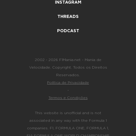
INSTAGRAM
THREADS
PODCAST
2002 - 2026 F1Mania.net - Mania de
Velocidade. Copyright. Todos os Direitos
Reservados.
Política de Privacidade
-
Termos e Condições
This website is unofficial and is not
associated in any way with the Formula 1
companies. F1, FORMULA ONE, FORMULA 1,
FIA FORMULA ONE WORLD CHAMPIONSHIP,