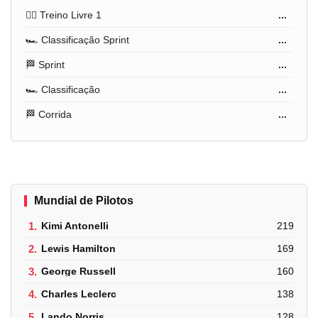
🏋️‍♂️ Treino Livre 1
...
🏎️ Classificação Sprint
...
🏁 Sprint
...
🏎️ Classificação
...
🏁 Corrida
...
Mundial de Pilotos
1.
Kimi Antonelli
219
2.
Lewis Hamilton
169
3.
George Russell
160
4.
Charles Leclerc
138
5.
Lando Norris
128