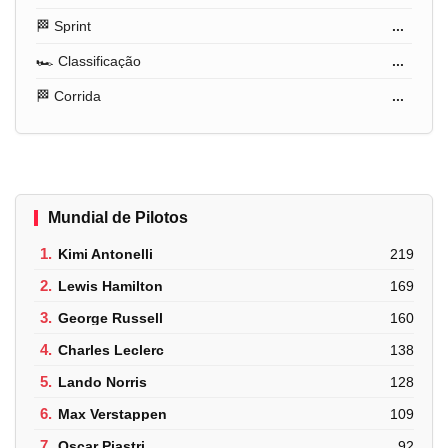
🏁 Sprint
...
🏎️ Classificação
...
🏁 Corrida
...
Mundial de Pilotos
1.
Kimi Antonelli
219
2.
Lewis Hamilton
169
3.
George Russell
160
4.
Charles Leclerc
138
5.
Lando Norris
128
6.
Max Verstappen
109
7.
Oscar Piastri
92