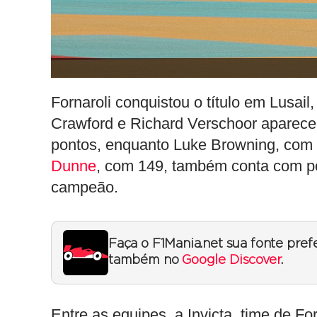
Fornaroli conquistou o título em Lusail
Crawford e Richard Verschoor apare
pontos, enquanto Luke Browning, com 
Dunne
, com 149, também conta com po
campeão.
Faça o F1Mania.net sua fonte pref
também no
Google Discover
.
Entre as equipes, a Invicta, time de For