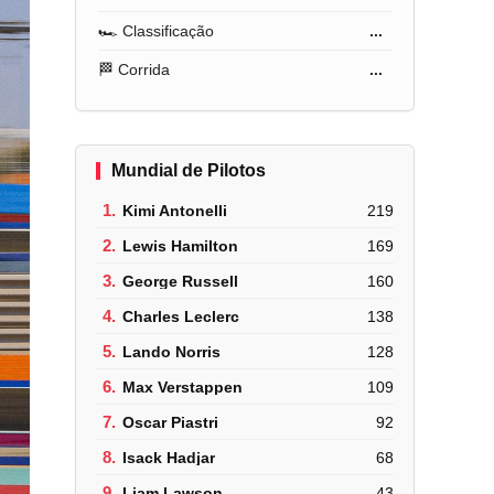
🏎️ Classificação
...
🏁 Corrida
...
Mundial de Pilotos
1.
Kimi Antonelli
219
2.
Lewis Hamilton
169
3.
George Russell
160
4.
Charles Leclerc
138
5.
Lando Norris
128
6.
Max Verstappen
109
7.
Oscar Piastri
92
8.
Isack Hadjar
68
9.
Liam Lawson
43