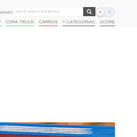
☀
☾
NTATO
Alternar
modo
P
COPA TRUCK
CARROS
+ CATEGORIAS
SCORE
escuro