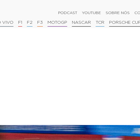
PODCAST
YOUTUBE
SOBRE NÓS
CO
 VIVO
F1
F2
F3
MOTOGP
NASCAR
TCR
PORSCHE CU