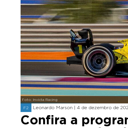
Foto: Invicta Racing
Leonardo Marson |
4 de dezembro de 2025
F2
Confira a progr