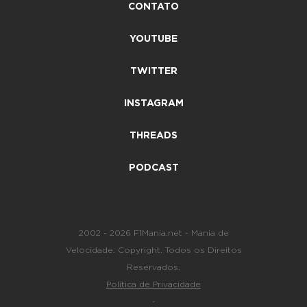
CONTATO
YOUTUBE
TWITTER
INSTAGRAM
THREADS
PODCAST
2002 - 2026 F1Mania.net - Mania de
Velocidade. Copyright. Todos os Direitos
Reservados.
Política de Privacidade
-