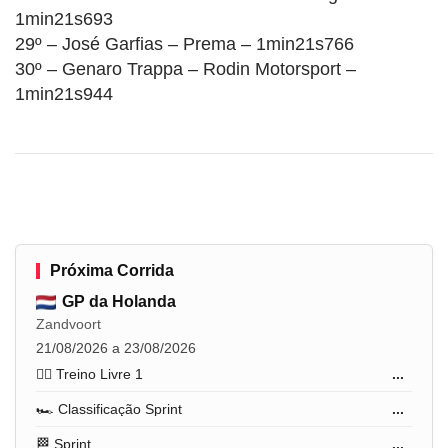
1min21s693
29º – José Garfias – Prema – 1min21s766
30º – Genaro Trappa – Rodin Motorsport –
1min21s944
Próxima Corrida
GP da Holanda
Zandvoort
21/08/2026 a 23/08/2026
🏋️‍♂️ Treino Livre 1
...
🏎️ Classificação Sprint
...
🏁 Sprint
...