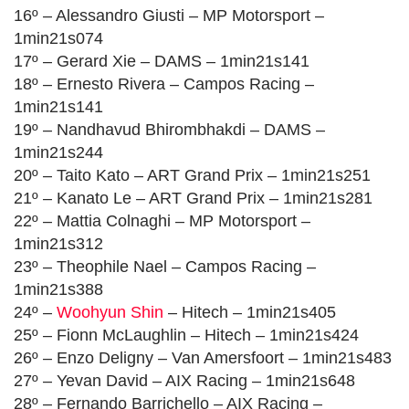
16º – Alessandro Giusti – MP Motorsport –
1min21s074
17º – Gerard Xie – DAMS – 1min21s141
18º – Ernesto Rivera – Campos Racing –
1min21s141
19º – Nandhavud Bhirombhakdi – DAMS –
1min21s244
20º – Taito Kato – ART Grand Prix – 1min21s251
21º – Kanato Le – ART Grand Prix – 1min21s281
22º – Mattia Colnaghi – MP Motorsport –
1min21s312
23º – Theophile Nael – Campos Racing –
1min21s388
24º –
Woohyun Shin
– Hitech – 1min21s405
25º – Fionn McLaughlin – Hitech – 1min21s424
26º – Enzo Deligny – Van Amersfoort – 1min21s483
27º – Yevan David – AIX Racing – 1min21s648
28º – Fernando Barrichello – AIX Racing –