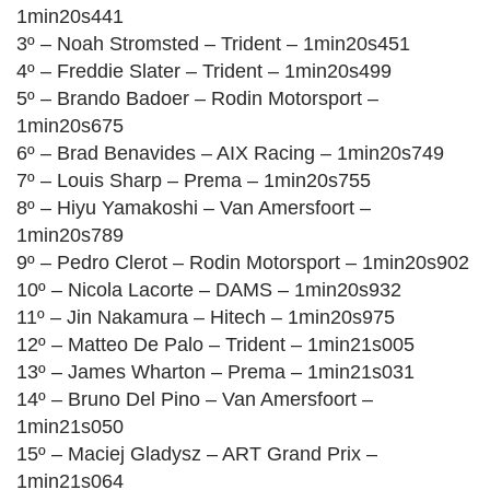
1min20s441
3º – Noah Stromsted – Trident – 1min20s451
4º – Freddie Slater – Trident – 1min20s499
5º – Brando Badoer – Rodin Motorsport –
1min20s675
6º – Brad Benavides – AIX Racing – 1min20s749
7º – Louis Sharp – Prema – 1min20s755
8º – Hiyu Yamakoshi – Van Amersfoort –
1min20s789
9º – Pedro Clerot – Rodin Motorsport – 1min20s902
10º – Nicola Lacorte – DAMS – 1min20s932
11º – Jin Nakamura – Hitech – 1min20s975
12º – Matteo De Palo – Trident – 1min21s005
13º – James Wharton – Prema – 1min21s031
14º – Bruno Del Pino – Van Amersfoort –
1min21s050
15º – Maciej Gladysz – ART Grand Prix –
1min21s064