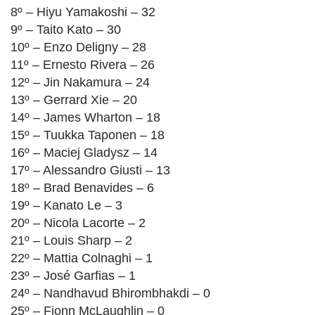
8º – Hiyu Yamakoshi – 32
9º – Taito Kato – 30
10º – Enzo Deligny – 28
11º – Ernesto Rivera – 26
12º – Jin Nakamura – 24
13º – Gerrard Xie – 20
14º – James Wharton – 18
15º – Tuukka Taponen – 18
16º – Maciej Gladysz – 14
17º – Alessandro Giusti – 13
18º – Brad Benavides – 6
19º – Kanato Le – 3
20º – Nicola Lacorte – 2
21º – Louis Sharp – 2
22º – Mattia Colnaghi – 1
23º – José Garfias – 1
24º – Nandhavud Bhirombhakdi – 0
25º – Fionn McLaughlin – 0