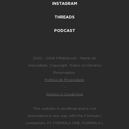
INSTAGRAM
THREADS
PODCAST
2002 - 2026 F1Mania.net - Mania de
Velocidade. Copyright. Todos os Direitos
Reservados.
Política de Privacidade
-
Termos e Condições
This website is unofficial and is not
associated in any way with the Formula 1
companies. F1, FORMULA ONE, FORMULA 1,