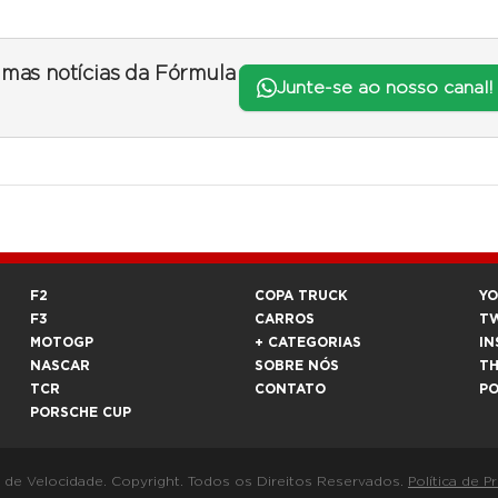
timas notícias da Fórmula
Junte-se ao nosso canal!
F2
COPA TRUCK
Y
F3
CARROS
T
MOTOGP
+ CATEGORIAS
IN
NASCAR
SOBRE NÓS
T
TCR
CONTATO
P
PORSCHE CUP
a de Velocidade. Copyright. Todos os Direitos Reservados.
Política de P