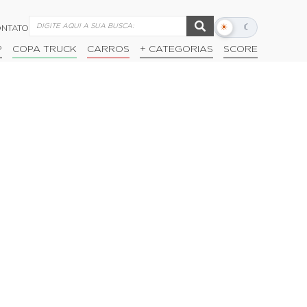
☀
☾
NTATO
Alternar
modo
P
COPA TRUCK
CARROS
+ CATEGORIAS
SCORE
escuro