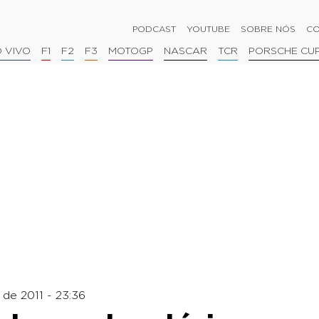
PODCAST
YOUTUBE
SOBRE NÓS
CO
 VIVO
F1
F2
F3
MOTOGP
NASCAR
TCR
PORSCHE CU
de 2011 - 23:36