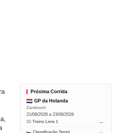
ra
Próxima Corrida
GP da Holanda
Zandvoort
21/08/2026 a 23/08/2026
a,
🏋️‍♂️ Treino Livre 1
...
a
🏎️ Classificação Sprint
...