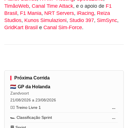
TimãoWeb
,
Canal Time Attack
, e o apoio de
F1
Brasil
,
F1 Mania
,
NRT Servers
,
iRacing
,
Reiza
Studios
,
Kunos Simulazioni
,
Studio 397
,
SimSync
,
GridKart Brasil
e
Canal Sim-Force
.
Próxima Corrida
GP da Holanda
Zandvoort
21/08/2026 a 23/08/2026
🏋️‍♂️ Treino Livre 1
...
🏎️ Classificação Sprint
...
🏁 Sprint
...