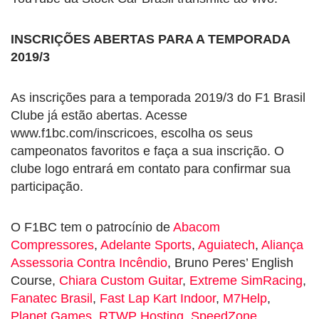
INSCRIÇÕES ABERTAS PARA A TEMPORADA
2019/3
As inscrições para a temporada 2019/3 do F1 Brasil
Clube já estão abertas. Acesse
www.f1bc.com/inscricoes, escolha os seus
campeonatos favoritos e faça a sua inscrição. O
clube logo entrará em contato para confirmar sua
participação.
O F1BC tem o patrocínio de
Abacom
Compressores
,
Adelante Sports
,
Aguiatech
,
Aliança
Assessoria Contra Incêndio
, Bruno Peres’ English
Course,
Chiara Custom Guitar
,
Extreme SimRacing
,
Fanatec Brasil
,
Fast Lap Kart Indoor
,
M7Help
,
Planet Games
,
RTWP Hosting
,
SpeedZone
,