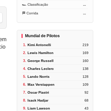
🏎️ Classificação
...
🏁 Corrida
...
Mundial de Pilotos
dem
1.
Kimi Antonelli
219
cio
2.
Lewis Hamilton
169
3.
George Russell
160
4.
Charles Leclerc
138
5.
Lando Norris
128
6.
Max Verstappen
109
7.
Oscar Piastri
92
8.
Isack Hadjar
68
9.
Liam Lawson
43