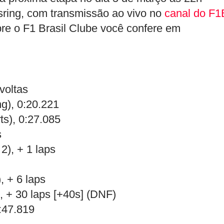
risring, com transmissão ao vivo no
canal do F
re o F1 Brasil Clube você confere em
voltas
ng), 0:20.221
s), 0:27.085
s
2), + 1 laps
 + 6 laps
 + 30 laps [+40s] (DNF)
:47.819