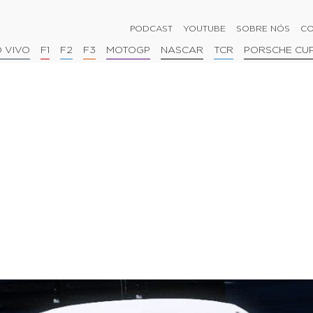
PODCAST
YOUTUBE
SOBRE NÓS
CO
 VIVO
F1
F2
F3
MOTOGP
NASCAR
TCR
PORSCHE CU