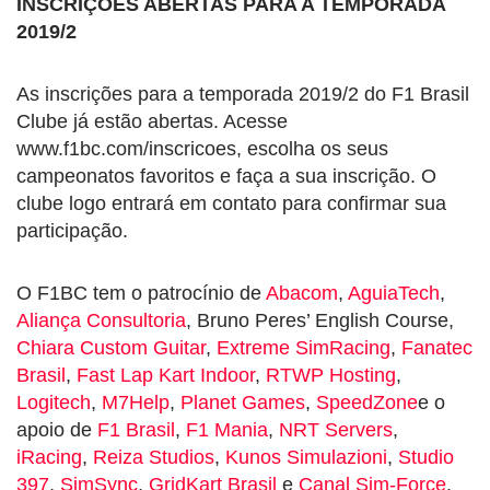
INSCRIÇÕES ABERTAS PARA A TEMPORADA
2019/2
As inscrições para a temporada 2019/2 do F1 Brasil
Clube já estão abertas. Acesse
www.f1bc.com/inscricoes, escolha os seus
campeonatos favoritos e faça a sua inscrição. O
clube logo entrará em contato para confirmar sua
participação.
O F1BC tem o patrocínio de
Abacom
,
AguiaTech
,
Aliança Consultoria
, Bruno Peres’ English Course,
Chiara Custom Guitar
,
Extreme SimRacing
,
Fanatec
Brasil
,
Fast Lap Kart Indoor
,
RTWP Hosting
,
Logitech
,
M7Help
,
Planet Games
,
SpeedZone
e o
apoio de
F1 Brasil
,
F1 Mania
,
NRT Servers
,
iRacing
,
Reiza Studios
,
Kunos Simulazioni
,
Studio
397
,
SimSync
,
GridKart Brasil
e
Canal Sim-Force
.