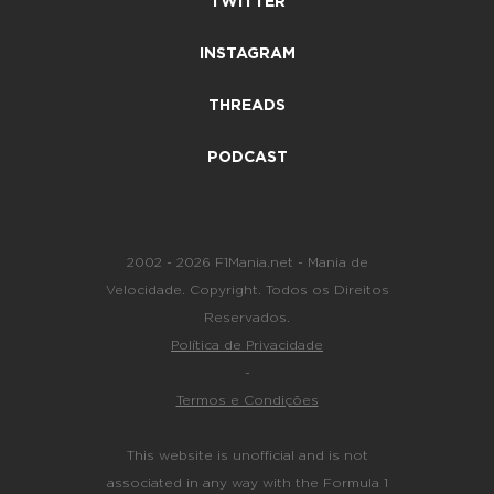
TWITTER
INSTAGRAM
THREADS
PODCAST
2002 - 2026 F1Mania.net - Mania de
Velocidade. Copyright. Todos os Direitos
Reservados.
Política de Privacidade
-
Termos e Condições
This website is unofficial and is not
associated in any way with the Formula 1