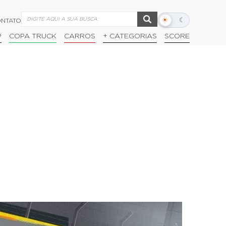
☀
☾
NTATO
Alternar
modo
P
COPA TRUCK
CARROS
+ CATEGORIAS
SCORE
escuro