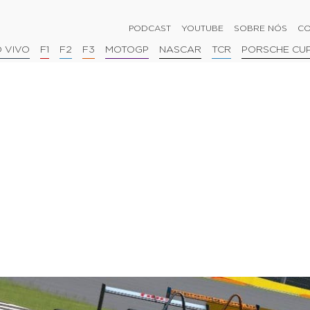
PODCAST
YOUTUBE
SOBRE NÓS
CO
 VIVO
F1
F2
F3
MOTOGP
NASCAR
TCR
PORSCHE CU