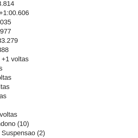
8.814
+1:00.606
.035
.977
33.279
888
 +1 voltas
s
ltas
ltas
tas
voltas
ndono (10)
, Suspensao (2)