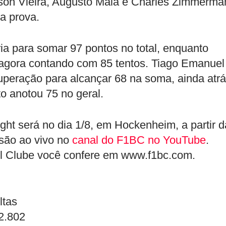
son Vieira, Augusto Maia e Charles Zimmerma
a prova.
ria para somar 97 pontos no total, enquanto
agora contando com 85 tentos. Tiago Emanuel
peração para alcançar 68 na soma, ainda atr
 anotou 75 no geral.
ht será no dia 1/8, em Hockenheim, a partir d
ssão ao vivo no
canal do F1BC no YouTube
.
il Clube você confere em www.f1bc.com.
ltas
2.802