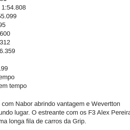
, 1:54.808
55.099
95
.600
.312
56.359
199
tempo
 sem tempo
e, com Nabor abrindo vantagem e Wevertton
ndo lugar. O estreante com os F3 Alex Pereir
a longa fila de carros da Grip.