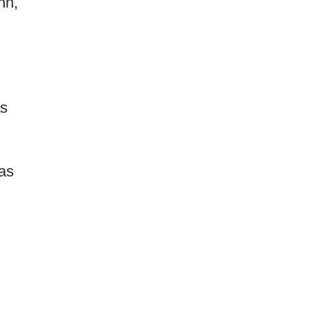
nn,
ás
as