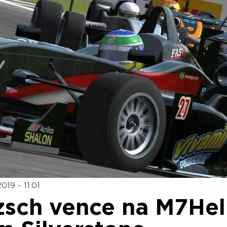
019 - 11:01
zsch vence na M7He