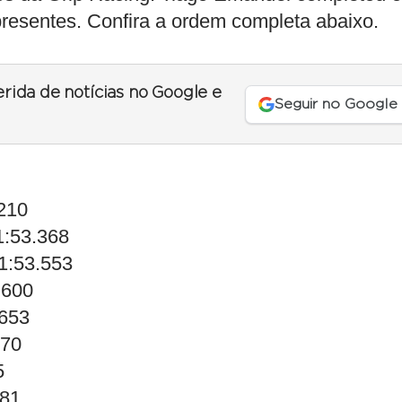
 presentes. Confira a ordem completa abaixo.
erida de notícias no Google e
Seguir no Google
.210
1:53.368
1:53.553
.600
.653
670
5
681