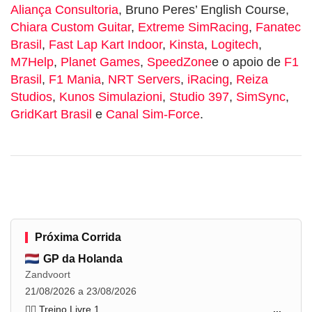
Aliança Consultoria
, Bruno Peres’ English Course,
Chiara Custom Guitar
,
Extreme SimRacing
,
Fanatec
Brasil
,
Fast Lap Kart Indoor
,
Kinsta
,
Logitech
,
M7Help
,
Planet Games
,
SpeedZone
e o apoio de
F1
Brasil
,
F1 Mania
,
NRT Servers
,
iRacing
,
Reiza
Studios
,
Kunos Simulazioni
,
Studio 397
,
SimSync
,
GridKart Brasil
e
Canal Sim-Force
.
Próxima Corrida
GP da Holanda
Zandvoort
21/08/2026 a 23/08/2026
🏋️‍♂️ Treino Livre 1
...