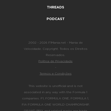
THREADS
PODCAST
2002 - 2026 F1Mania.net - Mania de
Velocidade. Copyright. Todos os Direitos
Reservados.
Política de Privacidade
-
Termos e Condições
This website is unofficial and is not
associated in any way with the Formula 1
companies. F1, FORMULA ONE, FORMULA 1,
FIA FORMULA ONE WORLD CHAMPIONSHIP,
GRAND PRIX and related marks are trade