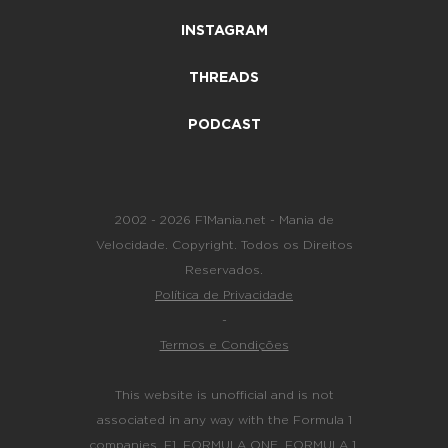
INSTAGRAM
THREADS
PODCAST
2002 - 2026 F1Mania.net - Mania de
Velocidade. Copyright. Todos os Direitos
Reservados.
Política de Privacidade
-
Termos e Condições
This website is unofficial and is not
associated in any way with the Formula 1
companies. F1, FORMULA ONE, FORMULA 1,