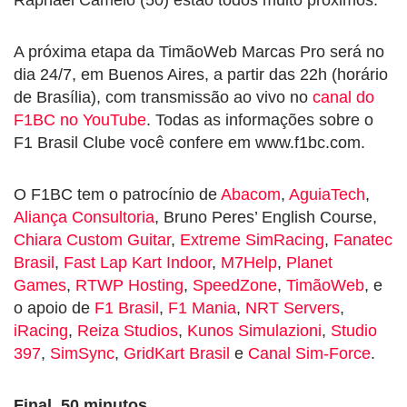
A próxima etapa da TimãoWeb Marcas Pro será no
dia 24/7, em Buenos Aires, a partir das 22h (horário
de Brasília), com transmissão ao vivo no
canal do
F1BC no YouTube
. Todas as informações sobre o
F1 Brasil Clube você confere em www.f1bc.com.
O F1BC tem o patrocínio de
Abacom
,
AguiaTech
,
Aliança Consultoria
, Bruno Peres’ English Course,
Chiara Custom Guitar
,
Extreme SimRacing
,
Fanatec
Brasil
,
Fast Lap Kart Indoor
,
M7Help
,
Planet
Games
,
RTWP Hosting
,
SpeedZone
,
TimãoWeb
, e
o apoio de
F1 Brasil
,
F1 Mania
,
NRT Servers
,
iRacing
,
Reiza Studios
,
Kunos Simulazioni
,
Studio
397
,
SimSync
,
GridKart Brasil
e
Canal Sim-Force
.
Final, 50 minutos