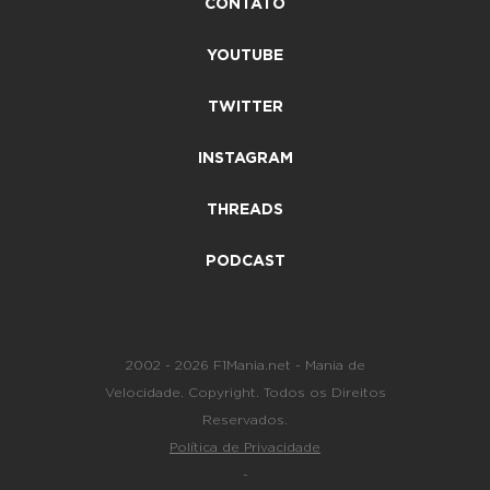
CONTATO
YOUTUBE
TWITTER
INSTAGRAM
THREADS
PODCAST
2002 - 2026 F1Mania.net - Mania de
Velocidade. Copyright. Todos os Direitos
Reservados.
Política de Privacidade
-