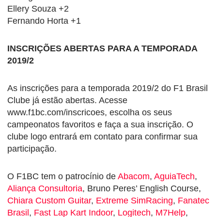
Ellery Souza +2
Fernando Horta +1
INSCRIÇÕES ABERTAS PARA A TEMPORADA
2019/2
As inscrições para a temporada 2019/2 do F1 Brasil
Clube já estão abertas. Acesse
www.f1bc.com/inscricoes, escolha os seus
campeonatos favoritos e faça a sua inscrição. O
clube logo entrará em contato para confirmar sua
participação.
O F1BC tem o patrocínio de
Abacom
,
AguiaTech
,
Aliança Consultoria
, Bruno Peres’ English Course,
Chiara Custom Guitar
,
Extreme SimRacing
,
Fanatec
Brasil
,
Fast Lap Kart Indoor
,
Logitech
,
M7Help
,