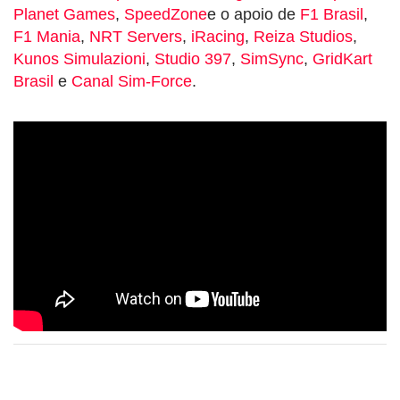
Planet Games
,
SpeedZone
e o apoio de
F1 Brasil
,
F1 Mania
,
NRT Servers
,
iRacing
,
Reiza Studios
,
Kunos Simulazioni
,
Studio 397
,
SimSync
,
GridKart
Brasil
e
Canal Sim-Force
.