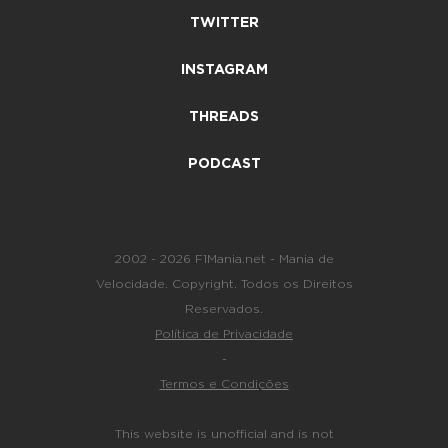
TWITTER
INSTAGRAM
THREADS
PODCAST
2002 - 2026 F1Mania.net - Mania de
Velocidade. Copyright. Todos os Direitos
Reservados.
Política de Privacidade
-
Termos e Condições
This website is unofficial and is not