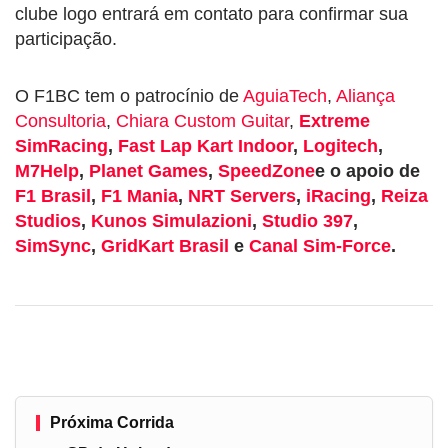
clube logo entrará em contato para confirmar sua
participação.
O F1BC tem o patrocínio de
AguiaTech
,
Aliança
Consultoria
,
Chiara Custom Guitar
,
Extreme
SimRacing
,
Fast Lap Kart Indoor
,
Logitech
,
M7Help
,
Planet Games
,
SpeedZone
e o apoio de
F1 Brasil
,
F1 Mania
,
NRT Servers
,
iRacing
,
Reiza
Studios
,
Kunos Simulazioni
,
Studio 397
,
SimSync
,
GridKart Brasil
e
Canal Sim-Force
.
Próxima Corrida