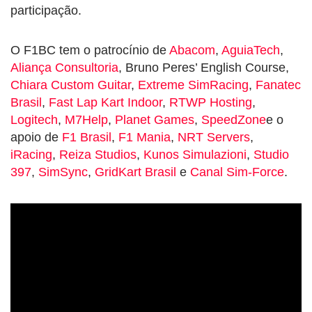
participação.
O F1BC tem o patrocínio de
Abacom
,
AguiaTech
,
Aliança Consultoria
, Bruno Peres’ English Course,
Chiara Custom Guitar
,
Extreme SimRacing
,
Fanatec
Brasil
,
Fast Lap Kart Indoor
,
RTWP Hosting
,
Logitech
,
M7Help
,
Planet Games
,
SpeedZone
e o
apoio de
F1 Brasil
,
F1 Mania
,
NRT Servers
,
iRacing
,
Reiza Studios
,
Kunos Simulazioni
,
Studio
397
,
SimSync
,
GridKart Brasil
e
Canal Sim-Force
.