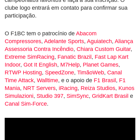
campeonatos favoritos e faça a sua inscrição. O
clube logo entrará em contato para confirmar sua
participação.
O F1BC tem o patrocínio de
Abacom
Compressores
,
Adelante Sports
,
Aguiatech
,
Aliança
Assessoria Contra Incêndio
,
Chiara Custom Guitar
,
Extreme SimRacing
,
Fanatic Brazil
,
Fast Lap Kart
Indoor
,
Got It English
,
M7Help
,
Planet Games
,
RTWP Hosting
,
SpeedZone
,
TimãoWeb
,
Canal
Time Attack
,
Walltime
, e o apoio de
F1 Brasil
,
F1
Mania
,
NRT Servers
,
iRacing
,
Reiza Studios
,
Kunos
Simulazioni
,
Studio 397
,
SimSync
,
GridKart Brasil
e
Canal Sim-Force
.