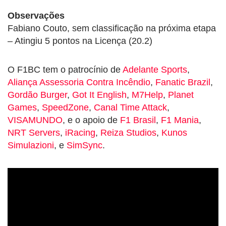
Observações
Fabiano Couto, sem classificação na próxima etapa
– Atingiu 5 pontos na Licença (20.2)
O F1BC tem o patrocínio de
Adelante Sports
,
Aliança Assessoria Contra Incêndio
,
Fanatic Brazil
,
Gordão Burger
,
Got It English
,
M7Help
,
Planet
Games
,
SpeedZone
,
Canal Time Attack
,
VISAMUNDO
, e o apoio de
F1 Brasil
,
F1 Mania
,
NRT Servers
,
iRacing
,
Reiza Studios
,
Kunos
Simulazioni
, e
SimSync
.