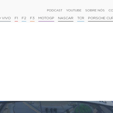
PODCAST
YOUTUBE
SOBRE NÓS
CO
 VIVO
F1
F2
F3
MOTOGP
NASCAR
TCR
PORSCHE CU