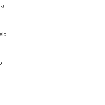
 a
elo
o