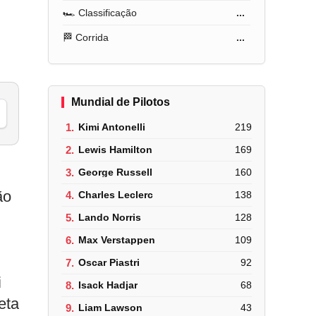
🏎️ Classificação
...
🏁 Corrida
...
Mundial de Pilotos
1.
Kimi Antonelli
219
2.
Lewis Hamilton
169
3.
George Russell
160
ão
4.
Charles Leclerc
138
5.
Lando Norris
128
6.
Max Verstappen
109
7.
Oscar Piastri
92
i
8.
Isack Hadjar
68
eta
9.
Liam Lawson
43