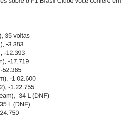
ões sobre o F1 Brasil Clube você confere em
 35 voltas
, -3.383
, -12.393
m), -17.719
 -52.365
m), -1:02.600
), -1:22.755
Team), -34 L (DNF)
-35 L (DNF)
:24.750