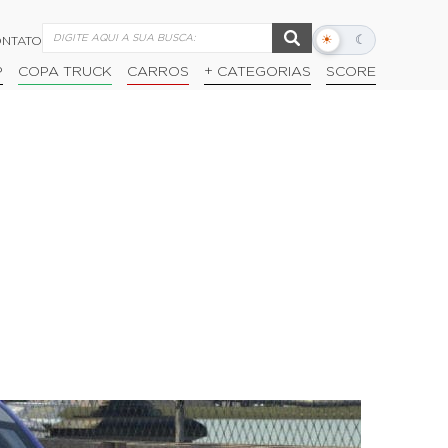
☀
☾
NTATO
Alternar
modo
P
COPA TRUCK
CARROS
+ CATEGORIAS
SCORE
escuro