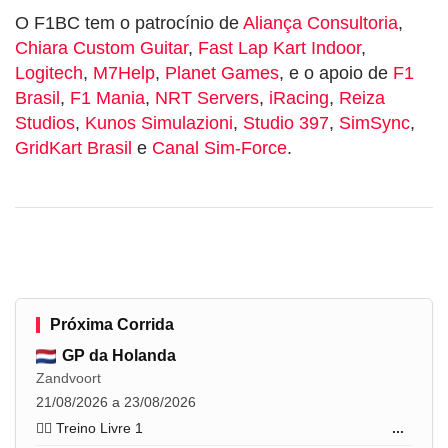
O F1BC tem o patrocínio de
Aliança Consultoria
,
Chiara Custom Guitar
,
Fast Lap Kart Indoor
,
Logitech
,
M7Help
,
Planet Games
, e o apoio de
F1
Brasil
,
F1 Mania
,
NRT Servers
,
iRacing
,
Reiza
Studios
,
Kunos Simulazioni
,
Studio 397
,
SimSync
,
GridKart Brasil
e
Canal Sim-Force
.
Próxima Corrida
GP da Holanda
Zandvoort
21/08/2026 a 23/08/2026
🏋️‍♂️ Treino Livre 1
...