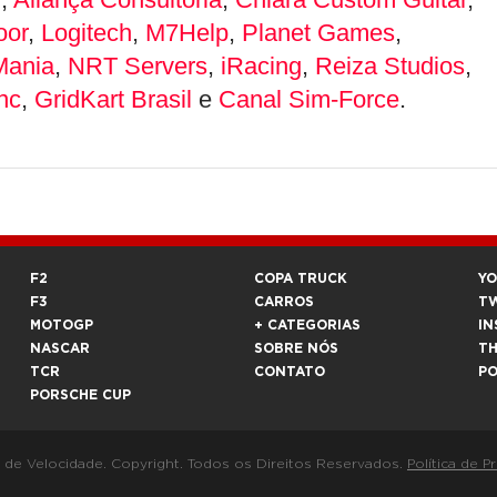
oor
,
Logitech
,
M7Help
,
Planet Games
,
Mania
,
NRT Servers
,
iRacing
,
Reiza Studios
,
nc
,
GridKart Brasil
e
Canal Sim-Force
.
F2
COPA TRUCK
Y
F3
CARROS
T
MOTOGP
+ CATEGORIAS
IN
NASCAR
SOBRE NÓS
T
TCR
CONTATO
P
PORSCHE CUP
a de Velocidade. Copyright. Todos os Direitos Reservados.
Política de P