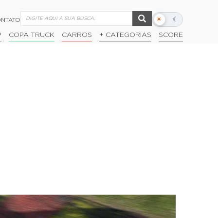
☀
☾
NTATO
Alternar
modo
P
COPA TRUCK
CARROS
+ CATEGORIAS
SCORE
escuro