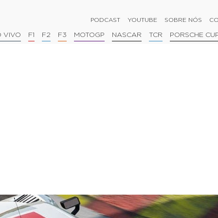
PODCAST
YOUTUBE
SOBRE NÓS
CO
 VIVO
F1
F2
F3
MOTOGP
NASCAR
TCR
PORSCHE CU