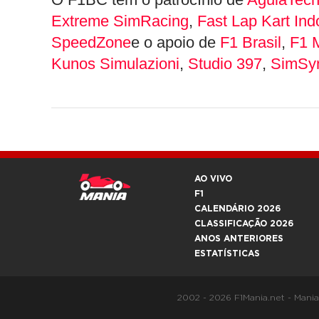
Extreme SimRacing
,
Fast Lap Kart Ind
SpeedZone
e o apoio de
F1 Brasil
,
F1 
Kunos Simulazioni
,
Studio 397
,
SimSy
AO VIVO
F1
CALENDÁRIO 2026
CLASSIFICAÇÃO 2026
ANOS ANTERIORES
ESTATÍSTICAS
2002 - 2026 F1Mania.net - Mani