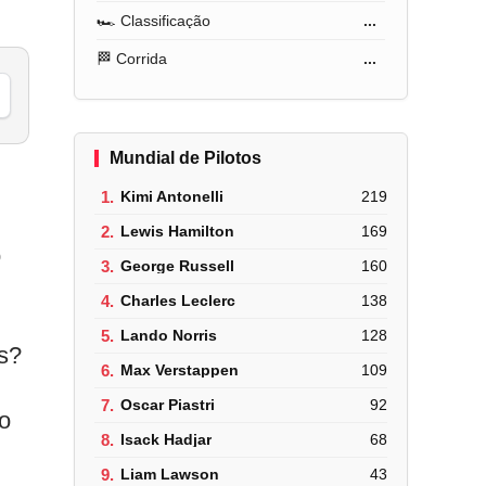
🏎️ Classificação
...
🏁 Corrida
...
Mundial de Pilotos
1.
Kimi Antonelli
219
2.
Lewis Hamilton
169
o
3.
George Russell
160
4.
Charles Leclerc
138
5.
Lando Norris
128
os?
6.
Max Verstappen
109
7.
Oscar Piastri
92
o
8.
Isack Hadjar
68
9.
Liam Lawson
43