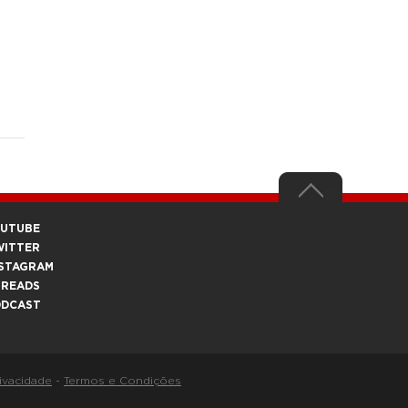
OUTUBE
WITTER
STAGRAM
HREADS
ODCAST
rivacidade
-
Termos e Condições