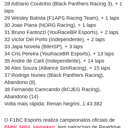
28 Adriano Coutinho (Black Panthers Racing 3), + 1
laps
29 Wesley Batista (F1APS Racing Team), + 1 laps
30 Joao Piana (NORG Racing), + 1 laps
31 Bruno Fantozzi (YouRaceBR Esports), + 2 laps
32 Victor Del Porto (Independente), + 2 laps
33 Japa Novela (B8HSP), + 3 laps
34 Cris Pereira (YouRaceBR Esports), + 13 laps
35 Andre de Carli (Independente), + 14 laps
36 Alex Souza (Alliance SimRacing), + 15 laps
37 Rodrigo Nunes (Black Panthers Racing),
Abandono (8)
38 Fernando Carecando (BCJEG Racing),
Abandono (14)
Volta mais rápida: Renan Negrini, 1:43.382
O F1BC Esports realiza campeonatos oficiais de
BMW
,
MINI
,
Heineken
, tem patrocínio de Realdrive,